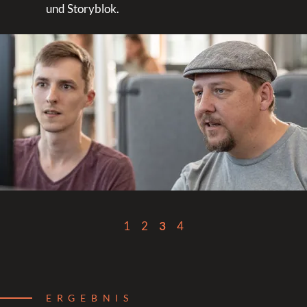
und Storyblok.
1
2
3
4
ERGEBNIS